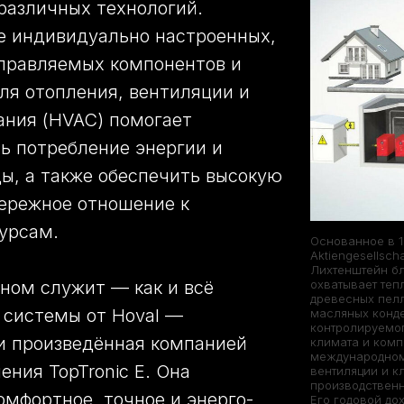
различных технологий.
е индивидуально настроенных,
управляемых компонентов и
ля отопления, вентиляции и
ания (HVAC) помогает
ь потребление энергии и
ы, а также обеспечить высокую
ережное отношение к
урсам.
Основанное в 1
Aktiengesellsc
Лихтенштейн б
охватывает теп
ном служит — как и всё
древесных пелл
 системы от Hoval —
масляных конде
контролируемо
и произведённая компанией
климата и комп
международном 
ения TopTronic E. Она
вентиляции и к
производственн
омфортное, точное и энерго-
Его годовой до