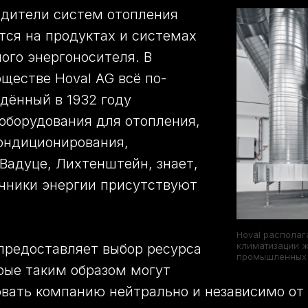
одители систем отопления
ся на продуктах и системах
ого энергоносителя. В
ществе Hoval AG всё по-
дённый в 1932 году
оборудования для отопления,
ондиционирования,
Вадуце, Лихтенштейн, знает,
очники энергии присутствуют
Hoval располаг
климатизации ж
предоставляет выбор ресурса
промышленных
рые таким образом могут
вать компанию нейтрально и независимо от