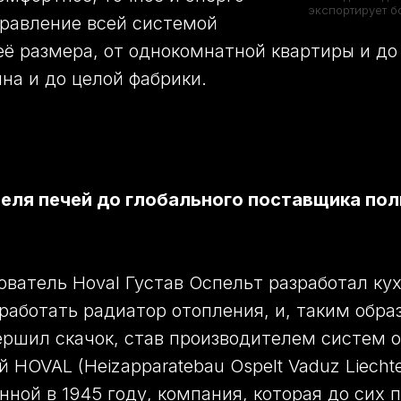
экспортирует б
равление всей системой
её размера, от однокомнатной квартиры и д
ина и до целой фабрики.
еля печей до глобального поставщика пол
нователь Hoval Густав Оспельт разработал ку
 работать радиатор отопления, и, таким обра
ершил скачок, став производителем систем 
 HOVAL (Heizapparatebau Ospelt Vaduz Liechte
нной в 1945 году, компания, которая до сих 