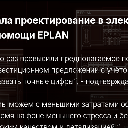
ала проектирование в эле
помощи EPLAN
ко раз превысили предполагаемое 
вестиционном предложении с учётом
звать точные цифры“, - подтвержда
 мы можем с меньшими затратами о
время на фоне меньшего стресса и б
соким качеством и детализацией.“