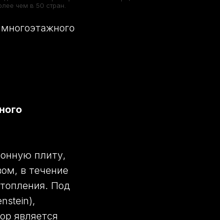
олее чем в 50 стран.
о многоэтажного
ного
хонную плиту,
зом, в течение
отопления. Под
nstein),
пор является