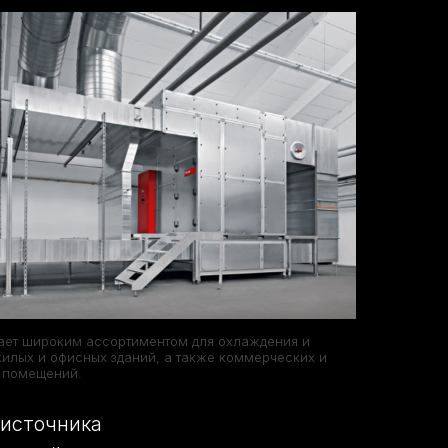
ает широким ассортиментом для охлаждения и
илых и офисных зданий, а также коммерческих и
 помещений.
 источника