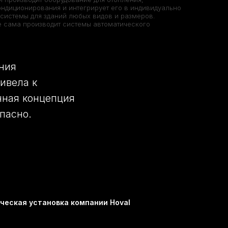
ондиционирования и интегрирует его в индивидуально
системы для зданий любых видов и размеров.
 сама производит системы автоматического
ания
ивела к
нная концепция
пасно.
ческая установка компании Hoval