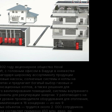
932 году акционерное общество Hoval
haft, с головным офисом в Вадуце в княжестве
лагодаря широкому ассортименту продукции
ловые насосы, солнечные системы и котлы на
етах и предлагает богатый выбор газовых и
нсационных котлов, а также решения для
го вентилирования помещений, системы внутреннего
оненты для рекуперации энергии. У работающего на
уровне производителя оборудования для отопления,
лиматизации в 16 концернах — из них 9
ых объектов — трудится около 2. 000 сотрудников.
ход составляет примерно 450 млн. евро, он