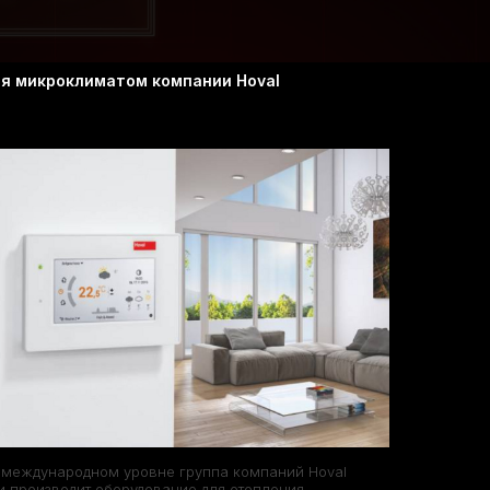
ия микроклиматом компании Hoval
 международном уровне группа компаний Hoval
и производит оборудование для отопления,