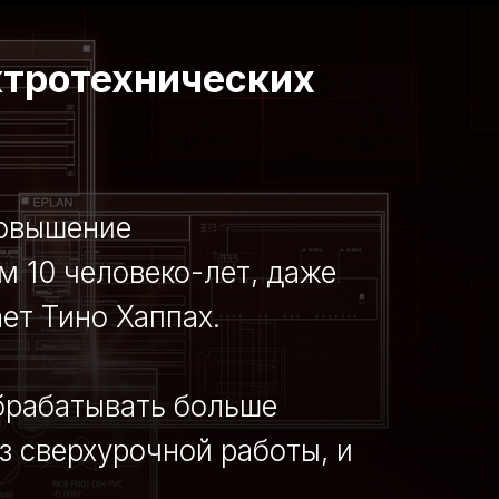
ктротехнических
повышение
 10 человеко-лет, даже
ет Тино Хаппах.
брабатывать больше
ез сверхурочной работы, и