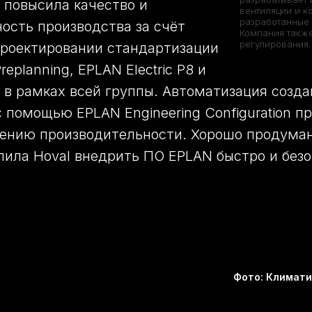
 повысила качество и
вентиляции и к
разработанные 
ость производства за счёт
Компания также
регулирования.
проектировании стандартизации
replanning, EPLAN Electric P8 и
l в рамках всей группы. Автоматизация созд
 помощью EPLAN Engineering Configuration пр
чению производительности. Хорошо продума
лила Hoval внедрить ПО EPLAN быстро и безо
Фото: Климати